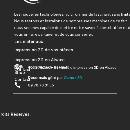
Les nouvelles technologies, voici un monde fascinant sans limite
Nous testons et installons de nombreuses machines de ce fait
nous sommes capable de mettre notre savoir à contribution et 
vous en faire partager et de vous conseiller.
Les matériaux
Impression 3D de vos pièces
Impression 3D en Alsace
Blog


contact@tech-alsace.fr
Tech-Alsace – Services d’impression 3D en Alsace
Contact
Shop
Désormais géré par
Osmoz 3D
Contact

09.70.70.31.55
oits Réservés.