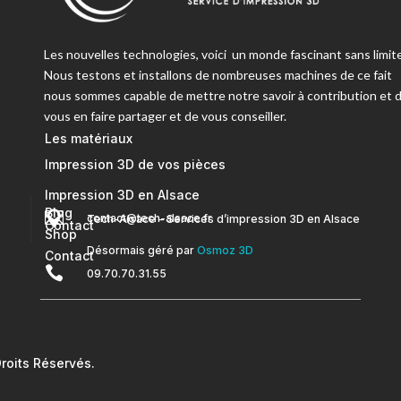
Les nouvelles technologies, voici un monde fascinant sans limite
Nous testons et installons de nombreuses machines de ce fait
nous sommes capable de mettre notre savoir à contribution et 
vous en faire partager et de vous conseiller.
Les matériaux
Impression 3D de vos pièces
Impression 3D en Alsace
Blog


contact@tech-alsace.fr
Tech-Alsace – Services d’impression 3D en Alsace
Contact
Shop
Désormais géré par
Osmoz 3D
Contact

09.70.70.31.55
oits Réservés.