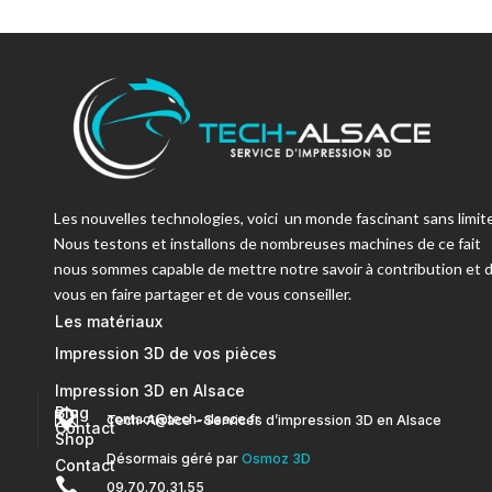
Les nouvelles technologies, voici un monde fascinant sans limite
Nous testons et installons de nombreuses machines de ce fait
nous sommes capable de mettre notre savoir à contribution et 
vous en faire partager et de vous conseiller.
Les matériaux
Impression 3D de vos pièces
Impression 3D en Alsace
Blog


contact@tech-alsace.fr
Tech-Alsace – Services d’impression 3D en Alsace
Contact
Shop
Désormais géré par
Osmoz 3D
Contact

09.70.70.31.55