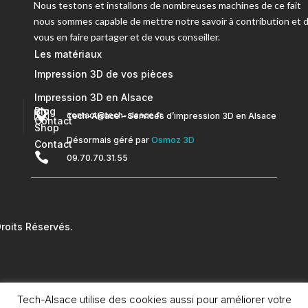
Nous testons et installons de nombreuses machines de ce fait
nous sommes capable de mettre notre savoir à contribution et 
vous en faire partager et de vous conseiller.
Les matériaux
Impression 3D de vos pièces
Impression 3D en Alsace
Blog


contact@tech-alsace.fr
Tech-Alsace – Services d’impression 3D en Alsace
Contact
Shop
Désormais géré par
Osmoz 3D
Contact

09.70.70.31.55
oits Réservés.
Tech-Alsace utilise des cookies aussi pour améliorer votre