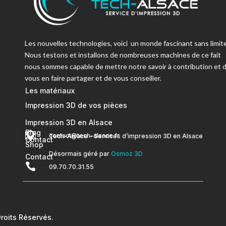
Les nouvelles technologies, voici un monde fascinant sans limite
Nous testons et installons de nombreuses machines de ce fait
nous sommes capable de mettre notre savoir à contribution et 
vous en faire partager et de vous conseiller.
Les matériaux
Impression 3D de vos pièces
Impression 3D en Alsace
Blog


contact@tech-alsace.fr
Tech-Alsace – Services d’impression 3D en Alsace
Contact
Shop
Désormais géré par
Osmoz 3D
Contact

09.70.70.31.55
oits Réservés.