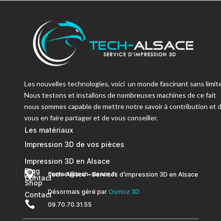
Les nouvelles technologies, voici un monde fascinant sans limite
Nous testons et installons de nombreuses machines de ce fait
nous sommes capable de mettre notre savoir à contribution et 
vous en faire partager et de vous conseiller.
Les matériaux
Impression 3D de vos pièces
Impression 3D en Alsace
Blog


contact@tech-alsace.fr
Tech-Alsace – Services d’impression 3D en Alsace
Contact
Shop
Désormais géré par
Osmoz 3D
Contact

09.70.70.31.55