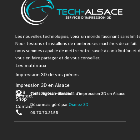
Les nouvelles technologies, voici un monde fascinant sans limite
Nous testons et installons de nombreuses machines de ce fait
nous sommes capable de mettre notre savoir à contribution et 
vous en faire partager et de vous conseiller.
Les matériaux
Impression 3D de vos pièces
Impression 3D en Alsace
Blog


contact@tech-alsace.fr
Tech-Alsace – Services d’impression 3D en Alsace
Contact
Shop
Désormais géré par
Osmoz 3D
Contact

09.70.70.31.55