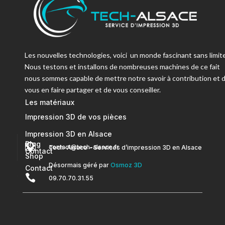
Les nouvelles technologies, voici un monde fascinant sans limite
Nous testons et installons de nombreuses machines de ce fait
nous sommes capable de mettre notre savoir à contribution et 
vous en faire partager et de vous conseiller.
Les matériaux
Impression 3D de vos pièces
Impression 3D en Alsace
Blog


contact@tech-alsace.fr
Tech-Alsace – Services d’impression 3D en Alsace
Contact
Shop
Désormais géré par
Osmoz 3D
Contact

09.70.70.31.55