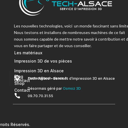
Les nouvelles technologies, voici un monde fascinant sans limite
Nous testons et installons de nombreuses machines de ce fait
nous sommes capable de mettre notre savoir à contribution et 
vous en faire partager et de vous conseiller.
Les matériaux
Impression 3D de vos pièces
Impression 3D en Alsace
Blog


contact@tech-alsace.fr
Tech-Alsace – Services d’impression 3D en Alsace
Contact
Shop
Désormais géré par
Osmoz 3D
Contact

09.70.70.31.55
oits Réservés.