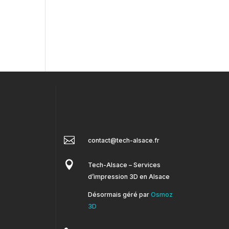

contact@tech-alsace.fr

Tech-Alsace – Services
d’impression 3D en Alsace
Désormais géré par
Osmoz
3D