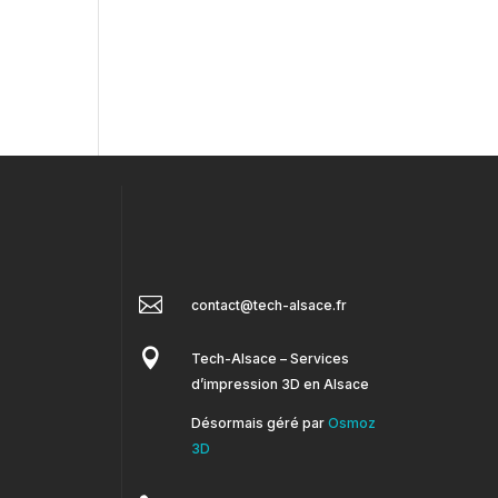

contact@tech-alsace.fr

Tech-Alsace – Services
d’impression 3D en Alsace
Désormais géré par
Osmoz
3D