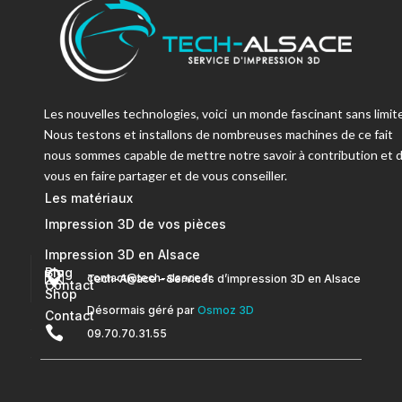
Les nouvelles technologies, voici un monde fascinant sans limite
Nous testons et installons de nombreuses machines de ce fait
nous sommes capable de mettre notre savoir à contribution et 
vous en faire partager et de vous conseiller.
Les matériaux
Impression 3D de vos pièces
Impression 3D en Alsace
Blog


contact@tech-alsace.fr
Tech-Alsace – Services d’impression 3D en Alsace
Contact
Shop
Désormais géré par
Osmoz 3D
Contact

09.70.70.31.55