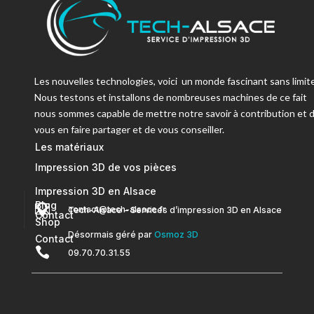
Les nouvelles technologies, voici un monde fascinant sans limite
Nous testons et installons de nombreuses machines de ce fait
nous sommes capable de mettre notre savoir à contribution et 
vous en faire partager et de vous conseiller.
Les matériaux
Impression 3D de vos pièces
Impression 3D en Alsace
Blog


contact@tech-alsace.fr
Tech-Alsace – Services d’impression 3D en Alsace
Contact
Shop
Désormais géré par
Osmoz 3D
Contact

09.70.70.31.55