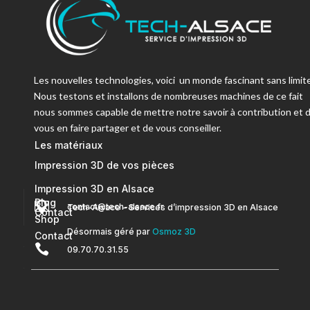
Les nouvelles technologies, voici un monde fascinant sans limite
Nous testons et installons de nombreuses machines de ce fait
nous sommes capable de mettre notre savoir à contribution et 
vous en faire partager et de vous conseiller.
Les matériaux
Impression 3D de vos pièces
Impression 3D en Alsace
Blog


contact@tech-alsace.fr
Tech-Alsace – Services d’impression 3D en Alsace
Contact
Shop
Désormais géré par
Osmoz 3D
Contact

09.70.70.31.55