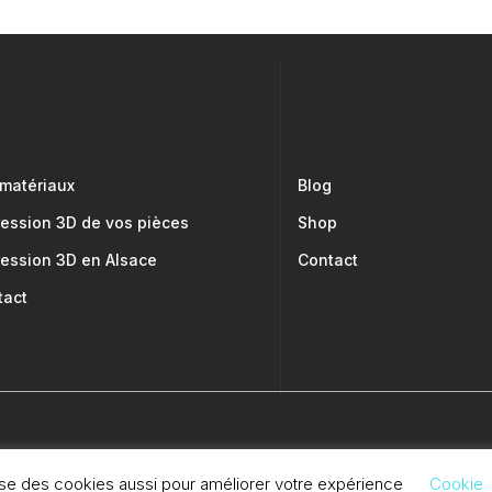
 matériaux
Blog
ression 3D de vos pièces
Shop
ression 3D en Alsace
Contact
tact
oits Réservés.
ise des cookies aussi pour améliorer votre expérience
Cookie