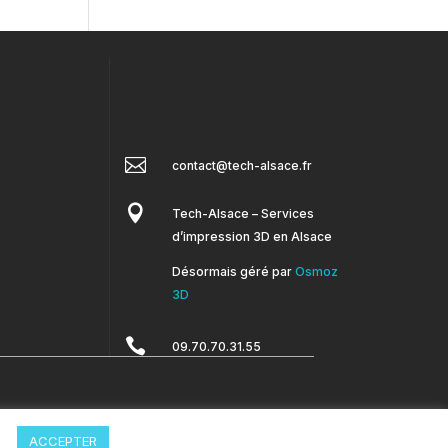

contact@tech-alsace.fr

Tech-Alsace – Services
d’impression 3D en Alsace
Désormais géré par
Osmoz
3D

09.70.70.31.55
ACCEPTER