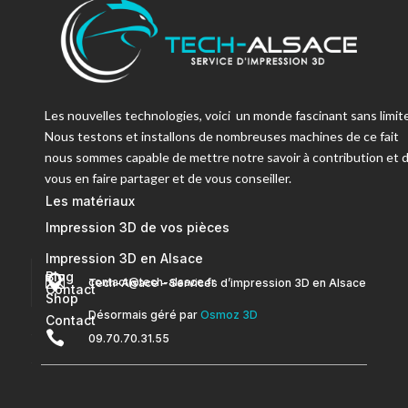
Les nouvelles technologies, voici un monde fascinant sans limite
Nous testons et installons de nombreuses machines de ce fait
nous sommes capable de mettre notre savoir à contribution et 
vous en faire partager et de vous conseiller.
Les matériaux
Impression 3D de vos pièces
Impression 3D en Alsace
Blog


contact@tech-alsace.fr
Tech-Alsace – Services d’impression 3D en Alsace
Contact
Shop
Désormais géré par
Osmoz 3D
Contact

09.70.70.31.55