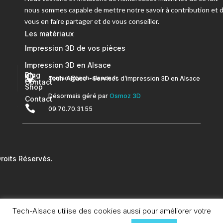
nous sommes capable de mettre notre savoir à contribution et 
vous en faire partager et de vous conseiller.
Les matériaux
Impression 3D de vos pièces
Impression 3D en Alsace
Blog


contact@tech-alsace.fr
Tech-Alsace – Services d’impression 3D en Alsace
Contact
Shop
Désormais géré par
Osmoz 3D
Contact

09.70.70.31.55
oits Réservés.
Tech-Alsace utilise des cookies aussi pour améliorer votre