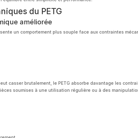
chniques du PETG
mique améliorée
ésente un comportement plus souple face aux contraintes méca
peut casser brutalement, le PETG absorbe davantage les contrain
pièces soumises à une utilisation régulière ou à des manipulati
èrement