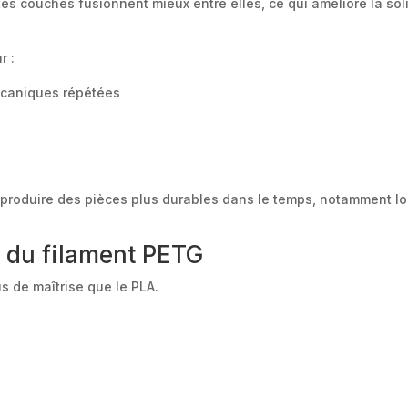
es couches fusionnent mieux entre elles, ce qui améliore la solid
r :
écaniques répétées
roduire des pièces plus durables dans le temps, notamment lor
n du filament PETG
 de maîtrise que le PLA.