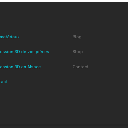
 matériaux
Blog
ession 3D de vos pièces
Shop
ression 3D en Alsace
Contact
tact