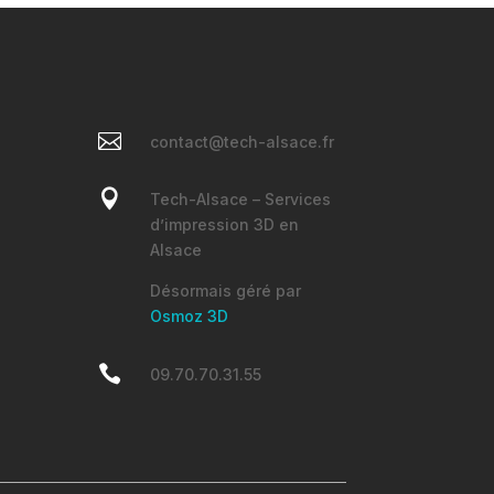

contact@tech-alsace.fr

Tech-Alsace – Services
d’impression 3D en
Alsace
Désormais géré par
Osmoz 3D

09.70.70.31.55