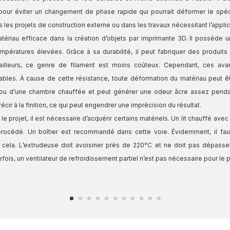
e pour éviter un changement de phase rapide qui pourrait déformer le spé
 les projets de construction externe ou dans les travaux nécessitant l’applica
matériau efficace dans la création d’objets par imprimante 3D. Il possède 
mpératures élevées. Grâce à sa durabilité, il peut fabriquer des produits 
r ailleurs, ce genre de filament est moins coûteux. Cependant, ces av
bles. À cause de cette résistance, toute déformation du matériau peut être
 ou d’une chambre chauffée et peut générer une odeur âcre assez pendan
cir à la finition, ce qui peut engendrer une imprécision du résultat.
le projet, il est nécessaire d’acquérir certains matériels. Un lit chauffé ave
 procédé. Un boîtier est recommandé dans cette voie. Évidemment, il fa
 cela. L’extrudeuse doit avoisiner près de 220°C et ne doit pas dépass
fois, un ventilateur de refroidissement partiel n’est pas nécessaire pour le p