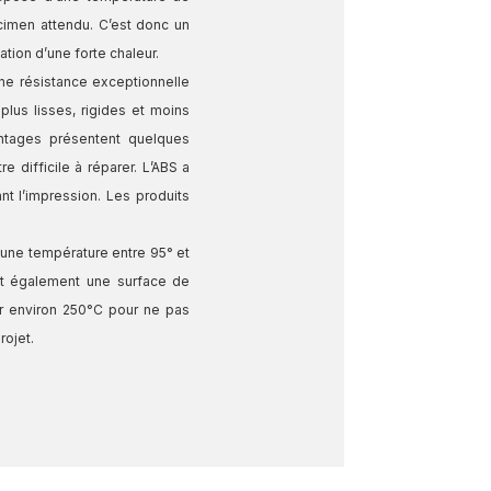
cimen attendu. C’est donc un
tion d’une forte chaleur.
une résistance exceptionnelle
plus lisses, rigides et moins
antages présentent quelques
 difficile à réparer. L’ABS a
t l’impression. Les produits
c une température entre 95° et
ut également une surface de
er environ 250°C pour ne pas
rojet.