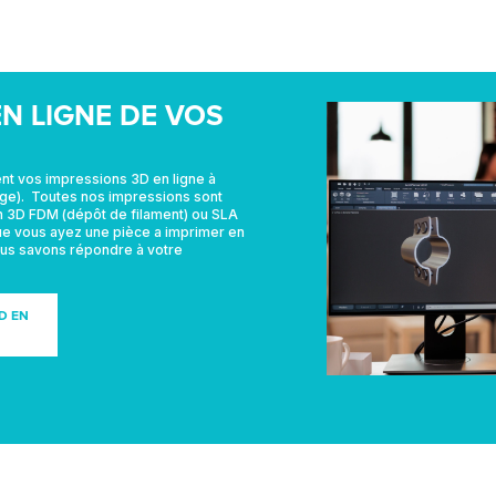
N LIGNE DE VOS
 vos impressions 3D en ligne à
ge).
Toutes nos impressions sont
on 3D FDM (dépôt de filament) ou SLA
Que vous ayez une pièce a imprimer en
ous savons répondre à votre
D EN