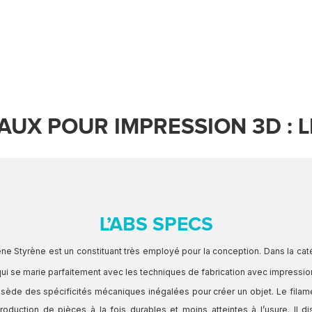
AUX POUR IMPRESSION 3D : L
L’ABS SPECS
iène Styrène est un constituant très employé pour la conception. Dans la caté
qui se marie parfaitement avec les techniques de fabrication avec impressio
ssède des spécificités mécaniques inégalées pour créer un objet. Le filame
production de pièces à la fois durables et moins atteintes à l’usure. Il