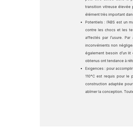
transition vitreuse élevé
élément très important dans
Potentiels : l’ABS est un 
contre les chocs et les te
affectés par l’usure. Pa
inconvénients non négligea
également besoin d’un lit
obtenus ont tendance à rétré
Exigences : pour accomplir 
110°C est requis pour le
construction adaptée pour
abîmer la conception. Toute