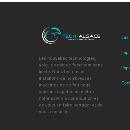
Les
Impr
Les nouvelles technologies,
voici un monde fascinant sans
Imp
limite. Nous testons et
installons de nombreuses
Con
machines de ce fait nous
sommes capable de mettre
notre savoir à contribution et
de vous en faire partager et de
vous conseiller.