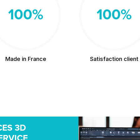
100
%
100
%
Made in France
Satisfaction client
CES 3D
ERVICE