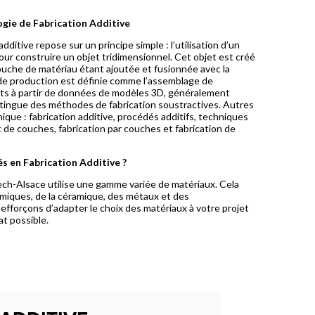
gie de Fabrication Additive
dditive repose sur un principe simple : l’utilisation d’un
r construire un objet tridimensionnel. Cet objet est créé
uche de matériau étant ajoutée et fusionnée avec la
e production est définie comme l’assemblage de
ets à partir de données de modèles 3D, généralement
stingue des méthodes de fabrication soustractives. Autres
que : fabrication additive, procédés additifs, techniques
ut de couches, fabrication par couches et fabrication de
és en Fabrication Additive ?
Tech-Alsace utilise une gamme variée de matériaux. Cela
miques, de la céramique, des métaux et des
fforçons d’adapter le choix des matériaux à votre projet
at possible.