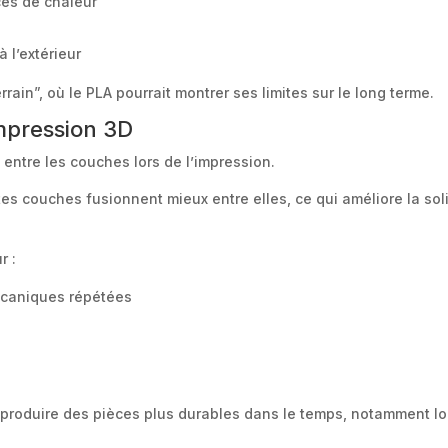
ces de chaleur
s
 l’extérieur
ain”, où le PLA pourrait montrer ses limites sur le long terme.
mpression 3D
ntre les couches lors de l’impression.
es couches fusionnent mieux entre elles, ce qui améliore la solid
r :
écaniques répétées
roduire des pièces plus durables dans le temps, notamment lor