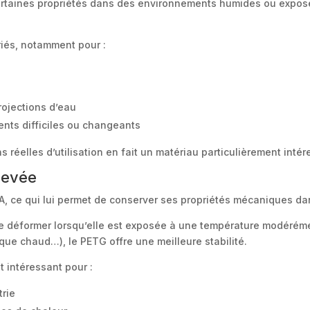
certaines propriétés dans des environnements humides ou expo
riés, notamment pour :
ojections d’eau
nts difficiles ou changeants
s réelles d’utilisation en fait un matériau particulièrement int
levée
LA, ce qui lui permet de conserver ses propriétés mécaniques d
 déformer lorsqu’elle est exposée à une température modérémen
que chaud…), le PETG offre une meilleure stabilité.
t intéressant pour :
trie