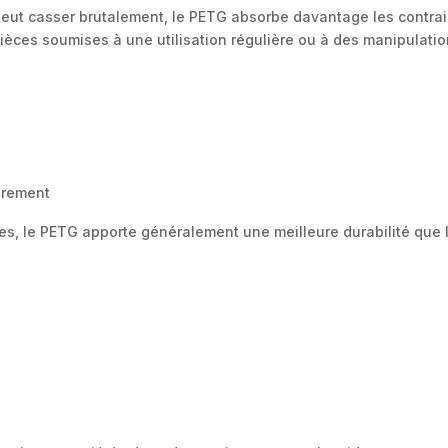
peut casser brutalement, le PETG absorbe davantage les contrain
pièces soumises à une utilisation régulière ou à des manipulati
èrement
les, le PETG apporte généralement une meilleure durabilité que l
é