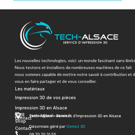
Les nouvelles technologies, voici un monde fascinant sans limite
Nous testons et installons de nombreuses machines de ce fait
nous sommes capable de mettre notre savoir à contribution et 
vous en faire partager et de vous conseiller.
Les matériaux
Impression 3D de vos pièces
Impression 3D en Alsace
Blog


contact@tech-alsace.fr
Tech-Alsace – Services d’impression 3D en Alsace
Contact
Shop
Désormais géré par
Osmoz 3D
Contact

09.70.70.31.55