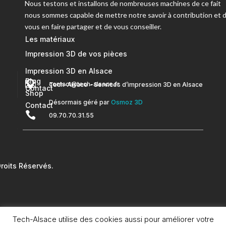
Nous testons et installons de nombreuses machines de ce fait
nous sommes capable de mettre notre savoir à contribution et 
vous en faire partager et de vous conseiller.
Les matériaux
Impression 3D de vos pièces
Impression 3D en Alsace
Blog


contact@tech-alsace.fr
Tech-Alsace – Services d’impression 3D en Alsace
Contact
Shop
Désormais géré par
Osmoz 3D
Contact

09.70.70.31.55
oits Réservés.
Tech-Alsace utilise des cookies aussi pour améliorer votre