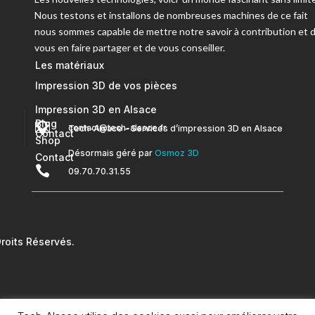
Nous testons et installons de nombreuses machines de ce fait
nous sommes capable de mettre notre savoir à contribution et 
vous en faire partager et de vous conseiller.
Les matériaux
Impression 3D de vos pièces
Impression 3D en Alsace
Blog


contact@tech-alsace.fr
Tech-Alsace – Services d’impression 3D en Alsace
Contact
Shop
Désormais géré par
Osmoz 3D
Contact

09.70.70.31.55
oits Réservés.