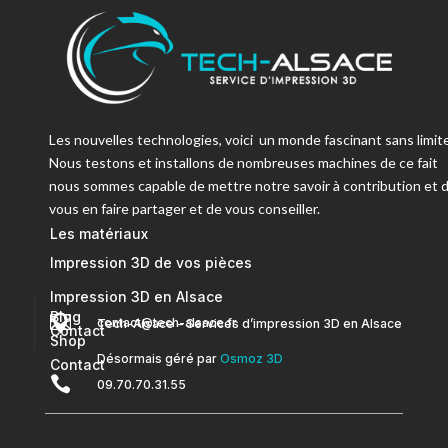
Les nouvelles technologies, voici un monde fascinant sans limite
Nous testons et installons de nombreuses machines de ce fait
nous sommes capable de mettre notre savoir à contribution et 
vous en faire partager et de vous conseiller.
Les matériaux
Impression 3D de vos pièces
Impression 3D en Alsace
Blog


contact@tech-alsace.fr
Tech-Alsace – Services d’impression 3D en Alsace
Contact
Shop
Désormais géré par
Osmoz 3D
Contact

09.70.70.31.55