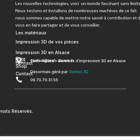
Les nouvelles technologies, voici un monde fascinant sans limite
Nous testons et installons de nombreuses machines de ce fait
nous sommes capable de mettre notre savoir à contribution et 
vous en faire partager et de vous conseiller.
Les matériaux
Impression 3D de vos pièces
Impression 3D en Alsace
Blog


contact@tech-alsace.fr
Tech-Alsace – Services d’impression 3D en Alsace
Contact
Shop
Désormais géré par
Osmoz 3D
Contact

09.70.70.31.55
oits Réservés.