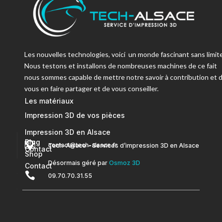
Les nouvelles technologies, voici un monde fascinant sans limite
Nous testons et installons de nombreuses machines de ce fait
nous sommes capable de mettre notre savoir à contribution et 
vous en faire partager et de vous conseiller.
Les matériaux
Impression 3D de vos pièces
Impression 3D en Alsace
Blog


contact@tech-alsace.fr
Tech-Alsace – Services d’impression 3D en Alsace
Contact
Shop
Désormais géré par
Osmoz 3D
Contact

09.70.70.31.55