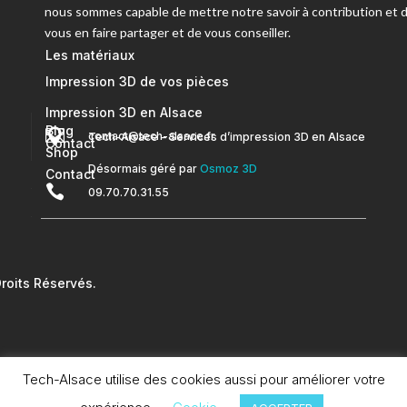
nous sommes capable de mettre notre savoir à contribution et 
vous en faire partager et de vous conseiller.
Les matériaux
Impression 3D de vos pièces
Impression 3D en Alsace
Blog


contact@tech-alsace.fr
Tech-Alsace – Services d’impression 3D en Alsace
Contact
Shop
Désormais géré par
Osmoz 3D
Contact

09.70.70.31.55
oits Réservés.
Tech-Alsace utilise des cookies aussi pour améliorer votre