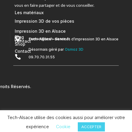
vous en faire partager et de vous conseiller.
Les matériaux
Impression 3D de vos pièces
Impression 3D en Alsace
Blog


contact@tech-alsace.fr
Tech-Alsace – Services d’impression 3D en Alsace
Contact
Shop
Désormais géré par
Osmoz 3D
Contact

09.70.70.31.55
oits Réservés.
Tech-Alsace utilise des cookies aussi pour améliorer votre
expérience
Cookie
ACCEPTER