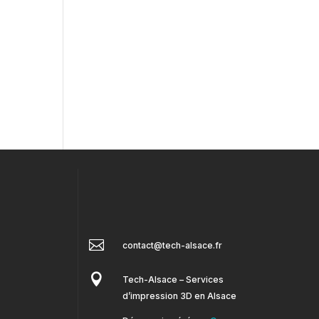

contact@tech-alsace.fr

Tech-Alsace – Services
d’impression 3D en Alsace