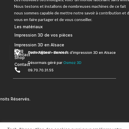
Nous testons et installons de nombreuses machines de ce fait
nous sommes capable de mettre notre savoir à contribution et 
vous en faire partager et de vous conseiller.
Les matériaux
Impression 3D de vos pièces
Impression 3D en Alsace
Blog


contact@tech-alsace.fr
Tech-Alsace – Services d’impression 3D en Alsace
Contact
Shop
Désormais géré par
Osmoz 3D
Contact

09.70.70.31.55
oits Réservés.