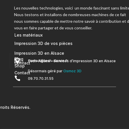
Les nouvelles technologies, voici un monde fascinant sans limite
Nous testons et installons de nombreuses machines de ce fait
nous sommes capable de mettre notre savoir à contribution et 
vous en faire partager et de vous conseiller.
Les matériaux
Impression 3D de vos pièces
Impression 3D en Alsace
Blog


contact@tech-alsace.fr
Tech-Alsace – Services d’impression 3D en Alsace
Contact
Shop
Désormais géré par
Osmoz 3D
Contact

09.70.70.31.55
oits Réservés.