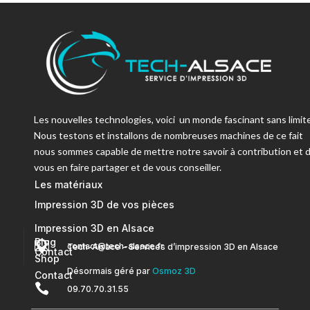
Les nouvelles technologies, voici un monde fascinant sans limite
Nous testons et installons de nombreuses machines de ce fait
nous sommes capable de mettre notre savoir à contribution et 
vous en faire partager et de vous conseiller.
Les matériaux
Impression 3D de vos pièces
Impression 3D en Alsace
Blog


contact@tech-alsace.fr
Tech-Alsace – Services d’impression 3D en Alsace
Contact
Shop
Désormais géré par
Osmoz 3D
Contact

09.70.70.31.55