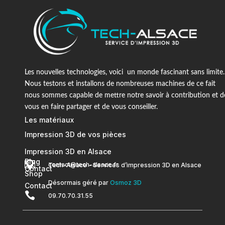
Les nouvelles technologies, voici un monde fascinant sans limite.
Nous testons et installons de nombreuses machines de ce fait
nous sommes capable de mettre notre savoir à contribution et d
vous en faire partager et de vous conseiller.
Les matériaux
Impression 3D de vos pièces
Impression 3D en Alsace
Blog


contact@tech-alsace.fr
Tech-Alsace – Services d’impression 3D en Alsace
Contact
Shop
Désormais géré par
Osmoz 3D
Contact

09.70.70.31.55