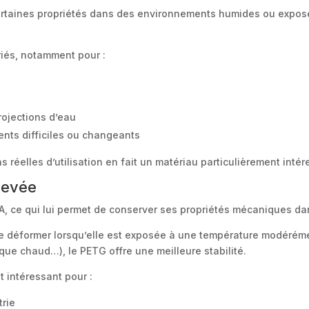
certaines propriétés dans des environnements humides ou expo
riés, notamment pour :
ojections d’eau
nts difficiles ou changeants
s réelles d’utilisation en fait un matériau particulièrement int
levée
LA, ce qui lui permet de conserver ses propriétés mécaniques d
 déformer lorsqu’elle est exposée à une température modérémen
que chaud…), le PETG offre une meilleure stabilité.
t intéressant pour :
trie