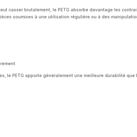
peut casser brutalement, le PETG absorbe davantage les contrain
pièces soumises à une utilisation régulière ou à des manipulati
èrement
les, le PETG apporte généralement une meilleure durabilité que l
é