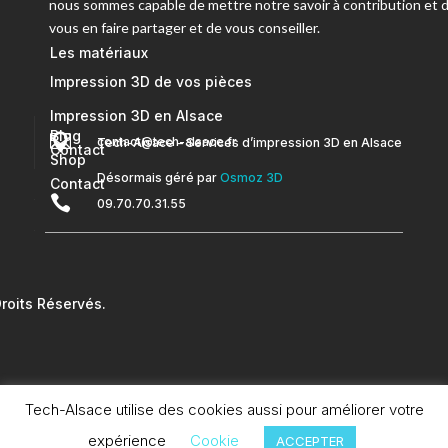
nous sommes capable de mettre notre savoir à contribution et 
vous en faire partager et de vous conseiller.
Les matériaux
Impression 3D de vos pièces
Impression 3D en Alsace
Blog


contact@tech-alsace.fr
Tech-Alsace – Services d’impression 3D en Alsace
Contact
Shop
Désormais géré par
Osmoz 3D
Contact

09.70.70.31.55
oits Réservés.
Tech-Alsace utilise des cookies aussi pour améliorer votre
expérience
Cookie
ACCEPTER